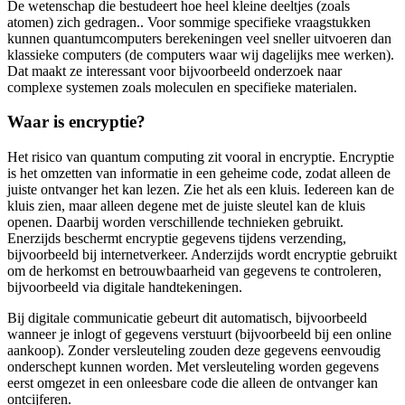
De wetenschap die bestudeert hoe heel kleine deeltjes (zoals
atomen) zich gedragen.
. Voor sommige specifieke vraagstukken
kunnen quantumcomputers berekeningen veel sneller uitvoeren dan
klassieke computers (de computers waar wij dagelijks mee werken).
Dat maakt ze interessant voor bijvoorbeeld onderzoek naar
complexe systemen zoals moleculen en specifieke materialen.
Waar is encryptie?
Het risico van quantum computing zit vooral in encryptie. Encryptie
is het omzetten van informatie in een geheime code, zodat alleen de
juiste ontvanger het kan lezen. Zie het als een kluis. Iedereen kan de
kluis zien, maar alleen degene met de juiste sleutel kan de kluis
openen. Daarbij worden verschillende technieken gebruikt.
Enerzijds beschermt encryptie gegevens tijdens verzending,
bijvoorbeeld bij internetverkeer. Anderzijds wordt encryptie gebruikt
om de herkomst en betrouwbaarheid van gegevens te controleren,
bijvoorbeeld via digitale handtekeningen.
Bij digitale communicatie gebeurt dit automatisch, bijvoorbeeld
wanneer je inlogt of gegevens verstuurt (bijvoorbeeld bij een online
aankoop). Zonder versleuteling zouden deze gegevens eenvoudig
onderschept kunnen worden. Met versleuteling worden gegevens
eerst omgezet in een onleesbare code die alleen de ontvanger kan
ontcijferen.