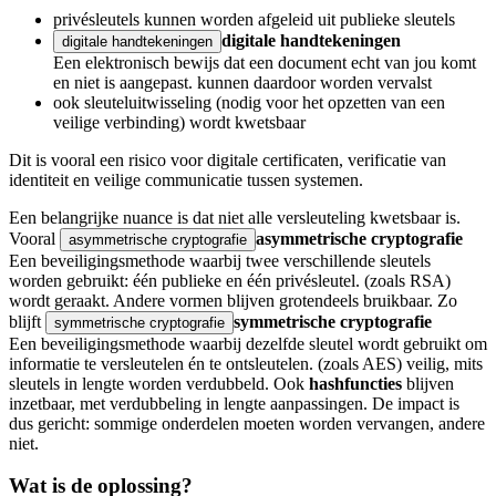
privésleutels kunnen worden afgeleid uit publieke sleutels
digitale handtekeningen
digitale handtekeningen
Een elektronisch bewijs dat een document echt van jou komt
en niet is aangepast.
kunnen daardoor worden vervalst
ook sleuteluitwisseling (nodig voor het opzetten van een
veilige verbinding) wordt kwetsbaar
Dit is vooral een risico voor digitale certificaten, verificatie van
identiteit en veilige communicatie tussen systemen.
Een belangrijke nuance is dat niet alle versleuteling kwetsbaar is.
Vooral
asymmetrische cryptografie
asymmetrische cryptografie
Een beveiligingsmethode waarbij twee verschillende sleutels
worden gebruikt: één publieke en één privésleutel.
(zoals RSA)
wordt geraakt. Andere vormen blijven grotendeels bruikbaar. Zo
blijft
symmetrische cryptografie
symmetrische cryptografie
Een beveiligingsmethode waarbij dezelfde sleutel wordt gebruikt om
informatie te versleutelen én te ontsleutelen.
(zoals AES) veilig, mits
sleutels in lengte worden verdubbeld. Ook
hashfuncties
blijven
inzetbaar, met verdubbeling in lengte aanpassingen. De impact is
dus gericht: sommige onderdelen moeten worden vervangen, andere
niet.
Wat is de oplossing?