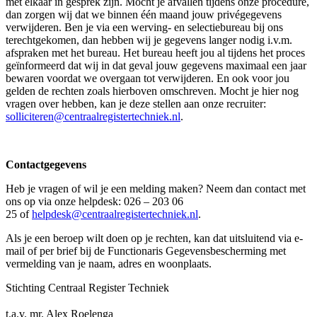
met elkaar in gesprek zijn. Mocht je afvallen tijdens onze procedure,
dan zorgen wij dat we binnen één maand jouw privégegevens
verwijderen. Ben je via een werving- en selectiebureau bij ons
terechtgekomen, dan hebben wij je gegevens langer nodig i.v.m.
afspraken met het bureau. Het bureau heeft jou al tijdens het proces
geïnformeerd dat wij in dat geval jouw gegevens maximaal een jaar
bewaren voordat we overgaan tot verwijderen. En ook voor jou
gelden de rechten zoals hierboven omschreven. Mocht je hier nog
vragen over hebben, kan je deze stellen aan onze recruiter:
solliciteren@centraalregistertechniek.nl
.
Contactgegevens
Heb je vragen of wil je een melding maken? Neem dan contact met
ons op via onze helpdesk: 026 – 203 06
25 of
helpdesk@centraalregistertechniek.nl
.
Als je een beroep wilt doen op je rechten, kan dat uitsluitend via e-
mail of per brief bij de Functionaris Gegevensbescherming met
vermelding van je naam, adres en woonplaats.
Stichting Centraal Register Techniek
t.a.v. mr. Alex Roelenga