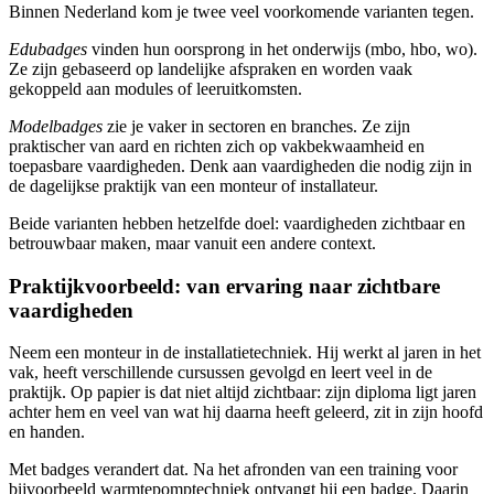
Binnen Nederland kom je twee veel voorkomende varianten tegen.
Edubadges
vinden hun oorsprong in het onderwijs (mbo, hbo, wo).
Ze zijn gebaseerd op landelijke afspraken en worden vaak
gekoppeld aan modules of leeruitkomsten.
Modelbadges
zie je vaker in sectoren en branches. Ze zijn
praktischer van aard en richten zich op vakbekwaamheid en
toepasbare vaardigheden. Denk aan vaardigheden die nodig zijn in
de dagelijkse praktijk van een monteur of installateur.
Beide varianten hebben hetzelfde doel: vaardigheden zichtbaar en
betrouwbaar maken, maar vanuit een andere context.
Praktijkvoorbeeld: van ervaring naar zichtbare
vaardigheden
Neem een monteur in de installatietechniek. Hij werkt al jaren in het
vak, heeft verschillende cursussen gevolgd en leert veel in de
praktijk. Op papier is dat niet altijd zichtbaar: zijn diploma ligt jaren
achter hem en veel van wat hij daarna heeft geleerd, zit in zijn hoofd
en handen.
Met badges verandert dat. Na het afronden van een training voor
bijvoorbeeld warmtepomptechniek ontvangt hij een badge. Daarin