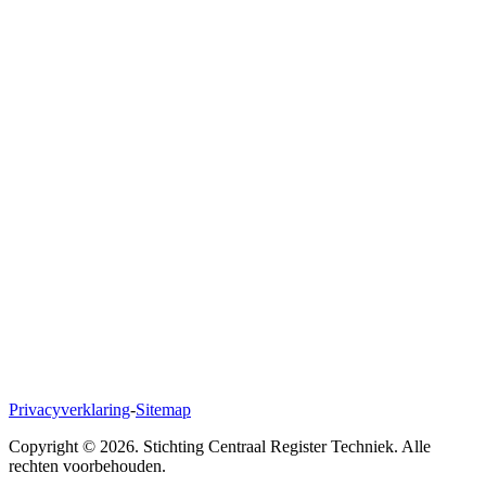
Polanerbaan 11
3447 GN Woerden
Naar Google Maps
Privacyverklaring
-
Sitemap
Copyright ©
2026
. Stichting Centraal Register Techniek. Alle
rechten voorbehouden.