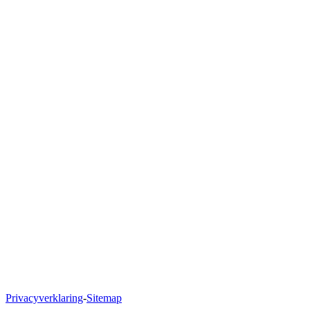
Polanerbaan 11
3447 GN Woerden
Naar Google Maps
Privacyverklaring
-
Sitemap