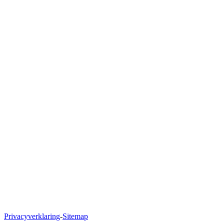
Polanerbaan 11
3447 GN Woerden
Naar Google Maps
Privacyverklaring
-
Sitemap