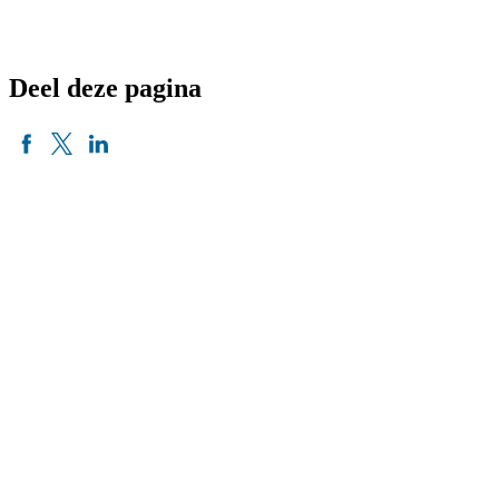
Deel deze pagina
Nieuwsbrief
Voornaam
Achternaam
Organisatie
E-mailadres
*
Aanmelden