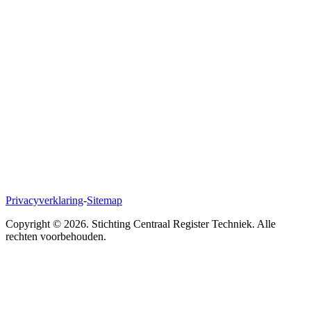
Polanerbaan 11
3447 GN Woerden
Naar Google Maps
Privacyverklaring
-
Sitemap
Copyright ©
2026
. Stichting Centraal Register Techniek. Alle
rechten voorbehouden.